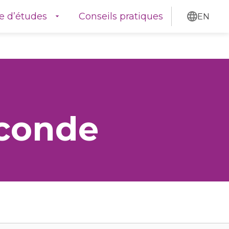
e d’études
Conseils pratiques
EN
Discove
econde