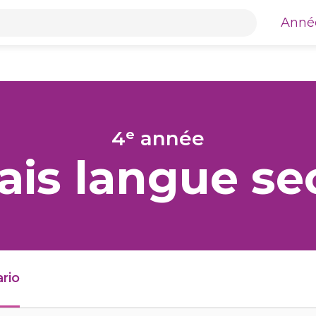
mble du site web TFO Apprendre à la maison
Anné
e
4ᵉ année
ais langue s
rio