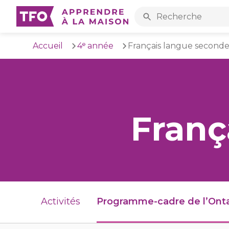
Rechercher sur l’ense
Accueil
4ᵉ année
Français langue second
Aller au contenu principal
Franç
Activités
Programme-cadre de l’Onta