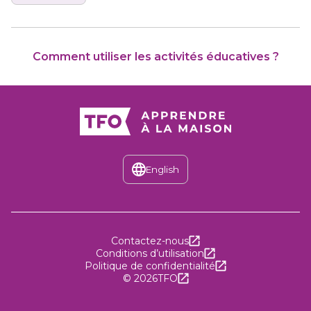
Comment utiliser les activités éducatives ?
English
Discover the English version of T
; ce lien s’ouvre dans une
Contactez-nous
; ce lien s’ouvre dans 
Conditions d’utilisation
; ce lien s’ouvre da
Politique de confidentialité
; ce lien s’ouvre dans une n
©
2026
TFO