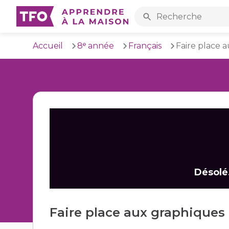
Rechercher sur l’ense
Accueil
8ᵉ année
Français
Faire place 
Aller au contenu principal
Désolé.
Faire place aux graphiques