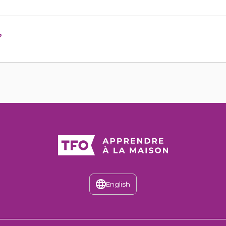
?
English
Discover the English version of T